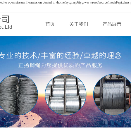
led to open stream: Permission denied in /home/zytgrzay6tyg/wwwroot/source/model/api.class.
首页
关于我们
产品展示
公司简介
宁波钢丝绳
企业文化
宁波钢丝
资质荣誉
宁波钢绞线
资质文档
宁波钢丝绳索具