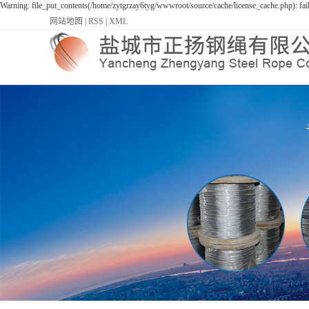
Warning: file_put_contents(/home/zytgrzay6tyg/wwwroot/source/cache/license_cache.php): fai
网站地图
|
RSS
|
XML